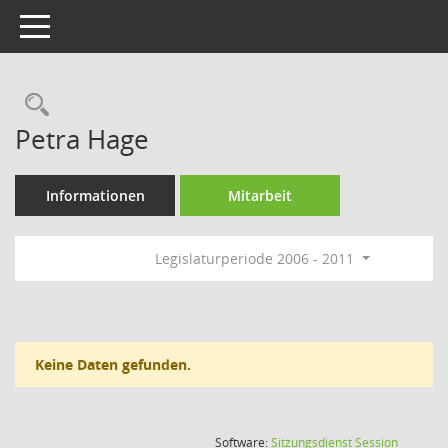
Toggle navigation
Rechercheauswahl
Petra Hage
Informationen
Mitarbeit
Legislaturperiode 2006 - 2011
Keine Daten gefunden.
(Wird in
Software:
Sitzungsdienst
Session