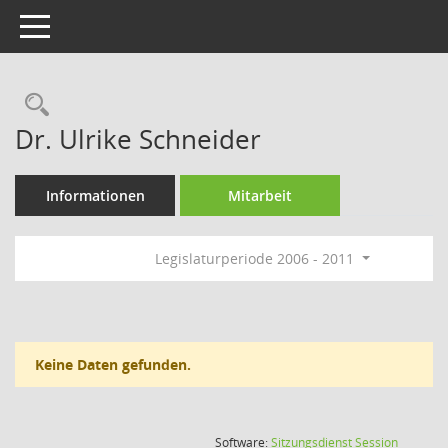
Toggle navigation
Rechercheauswahl
Dr. Ulrike Schneider
Informationen
Mitarbeit
Legislaturperiode 2006 - 2011
Keine Daten gefunden.
(Wird in
Software:
Sitzungsdienst
Session