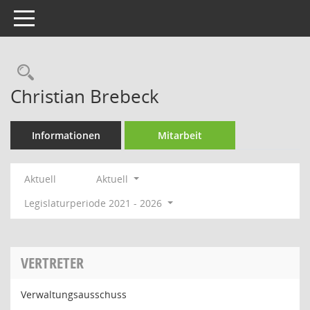
Toggle navigation
Rechercheauswahl
Christian Brebeck
Informationen
Mitarbeit
Aktuell
Aktuell
Legislaturperiode 2021 - 2026
VERTRETER
Verwaltungsausschuss