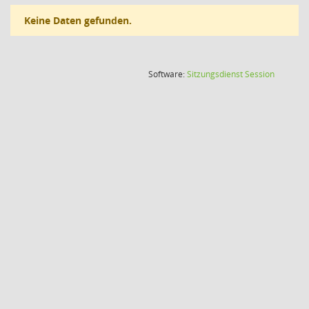
Keine Daten gefunden.
(Wird in
Software:
Sitzungsdienst
Session